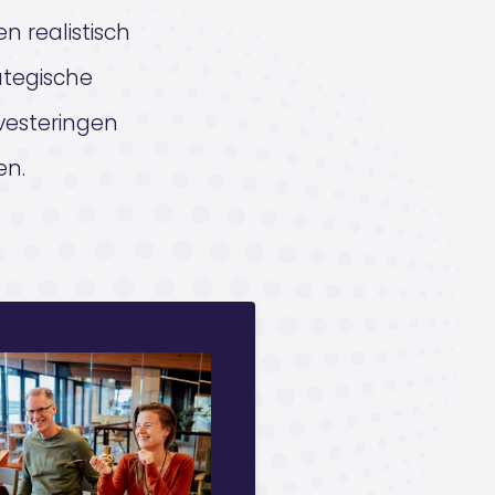
en realistisch
ategische
vesteringen
en.