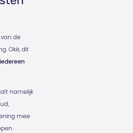
osten
e van de
g. Oké, dit
 iedereen
aalt namelijk
oud,
kening mee
open.