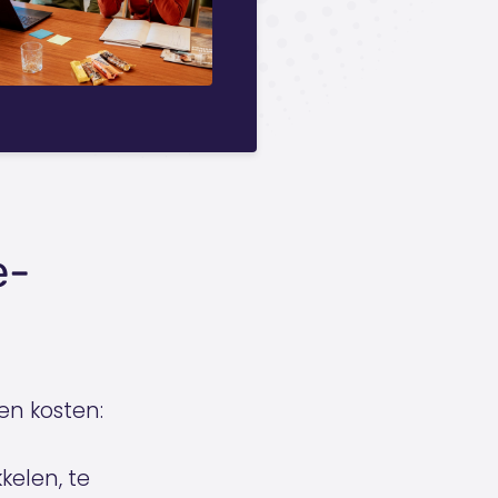
e-
en kosten:
kelen, te