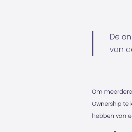
De ont
van d
Om meerdere r
Ownership te ki
hebben van ee