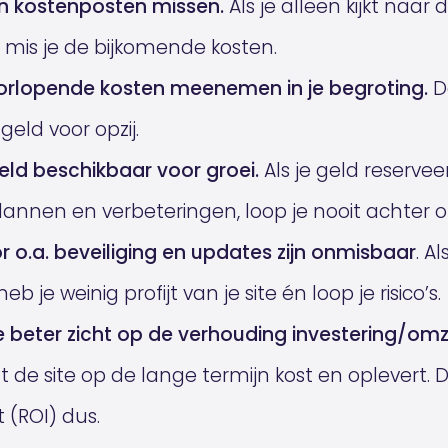
en kostenposten missen.
Als je alleen kijkt naar 
, mis je de bijkomende kosten.
orlopende kosten meenemen in je begroting.
Da
eld voor opzij.
eld beschikbaar voor groei.
Als je geld reservee
annen en verbeteringen, loop je nooit achter op
r o.a. beveiliging en updates zijn onmisbaar
. Al
heb je weinig profijt van je site én loop je risico’s.
je beter zicht op de verhouding investering/omz
t de site op de lange termijn kost en oplevert. 
 (ROI) dus.