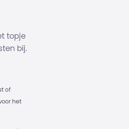
et topje
ten bij.
t of
 voor het