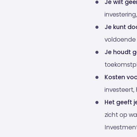
Je wilt ge
investering
Je kunt do
voldoende g
Je houdt g
toekomstpl
Kosten voo
investeert, 
Het geeft 
zicht op wa
Investment