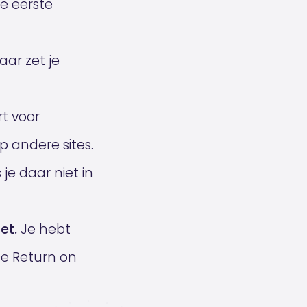
de eerste
ar zet je
rt voor
 andere sites.
s je daar niet in
et.
Je hebt
De Return on